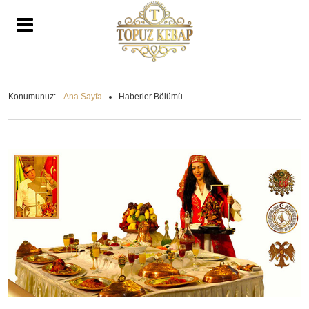
Konumunuz:
Ana Sayfa
Haberler Bölümü
arı
s
name
i