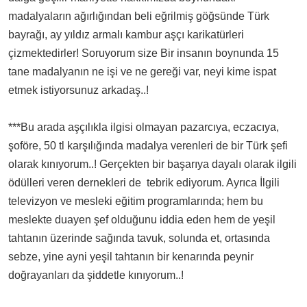
madalyaların ağırlığından beli eğrilmiş göğsünde Türk
bayrağı, ay yıldız armalı kambur aşçı karikatürleri
çizmektedirler! Soruyorum size Bir insanın boynunda 15
tane madalyanın ne işi ve ne gereği var, neyi kime ispat
etmek istiyorsunuz arkadaş..!
***Bu arada aşçılıkla ilgisi olmayan pazarcıya, eczacıya,
şoföre, 50 tl karşılığında madalya verenleri de bir Türk şefi
olarak kınıyorum..! Gerçekten bir başarıya dayalı olarak ilgili
ödülleri veren dernekleri de tebrik ediyorum. Ayrıca İlgili
televizyon ve mesleki eğitim programlarında; hem bu
meslekte duayen şef olduğunu iddia eden hem de yeşil
tahtanın üzerinde sağında tavuk, solunda et, ortasında
sebze, yine ayni yeşil tahtanın bir kenarında peynir
doğrayanları da şiddetle kınıyorum..!