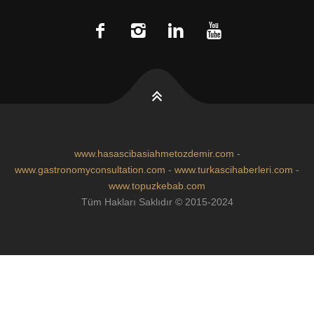
www.hasascibasiahmetozdemir.com
-
www.gastronomyconsultation.com
-
www.turkascihaberleri.com
-
www.topuzkebab.com
Tüm Hakları Saklıdır © 2015-2024