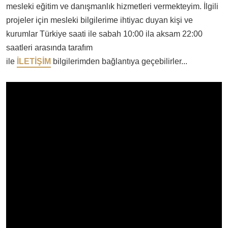
mesleki eğitim ve danışmanlık hizmetleri vermekteyim. İlgili
projeler için mesleki bilgilerime ihtiyac duyan kişi ve
kurumlar Türkiye saati ile sabah 10:00 ila aksam 22:00
saatleri arasında tarafım
ile
İLETİŞİM
bilgilerimden bağlantıya geçebilirler...