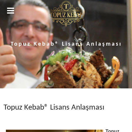
Topuz Kebab® Lisans Anlaşması
arı
s
name
Topuz Kebab® Lisans Anlaşması
i
Topuz