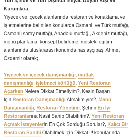
Yurt İçinde Ve Yurt Dışında İhtiyac Duyan Kişi Ve
Kurumlara;
Yiyecek ve içecek alanlarında restoran ve konaklama ve
işletmelerine belirtilen konularda Osmanlı ve Türk mutfağı,
Osmanlı saray mutfağı, Anadolu mutfağı, Akdeniz mutfağı,
menü planlama, konsept belirleme, mesleki eğitim
alanlarında uluslararası konumda has aşçıbaşı Ahmet
Özdemir olarak;
Yiyecek ve içecek danışmanlığı
,
mutfak
danışmanlığı
,
işletmeci körlüğü
,
Yeni Restoran
Açarken
Nelere Dikkat Etmeliyim?, Kesin Başarı
İçin
Restoran Danışmanlığı
Almalımıyım?,
Menü
Danışmanlığı
,
Restoran Yönetimi
, Şehrin
En İyi
Restoranlar
ına Nasıl Sahip Olabilirim?,
Yeni Restoran
Açmak İsteyenler
in En Çok Sorduğu Sorular?,
Kalıcı Bir
Restoran Sahibi
Olabilmek İçin Dikkat !!! konularında