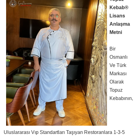
Kebab®
Lisans
Anlaşma
Metni
Bir
Osmanlı
fağı
Ve Türk
Markası
Olarak
Topuz
Kebabının,
Uluslararası Vıp Standartları Taşıyan Restoranlara 1-3-5