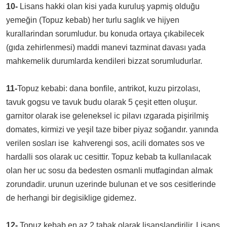
10-
Lisans hakki olan kisi yada kuruluş yapmiş olduğu
yemeğin (Topuz kebab) her turlu saglık ve hijyen
kurallarindan sorumludur. bu konuda ortaya çıkabilecek
(gıda zehirlenmesi) maddi manevi tazminat davası yada
mahkemelik durumlarda kendileri bizzat sorumludurlar.
11-
Topuz kebabi: dana bonfile, antrikot, kuzu pirzolası,
tavuk gogsu ve tavuk budu olarak 5 çeşit etten oluşur.
garnitor olarak ise geleneksel ic pilavı ızgarada pişirilmiş
domates, kirmizi ve yeşil taze biber piyaz soğandır. yanında
verilen sosları ise kahverengi sos, acili domates sos ve
hardalli sos olarak uc cesittir. Topuz kebab ta kullanılacak
olan her uc sosu da bedesten osmanli mutfagindan almak
zorundadir. urunun uzerinde bulunan et ve sos cesitlerinde
de herhangi bir degisiklige gidemez.
12-
Topuz kebab en az 2 tabak olarak lisanslandirilir. Lisans