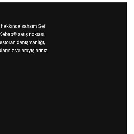
® hakkında şahsım Şef
Kebab® satış noktası,
storan danışmanlığı,
rınız ve arayışlarınız